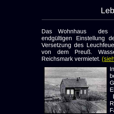
Leb
Das Wohnhaus des Leu
endgültigen Einstellung 
Versetzung des Leuchfeu
von dem Preuß. Wasser
Reichsmark vermietet.
(sie
I
b
G
E
D
R
F